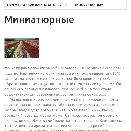
Торговый знак IMPERIAL ROSE
Миниатюрные
Миниатюрные
Миниатюрные розы
впервые были завезены в Европу из Китая в 1810
году, но фактически история культуры мини-роз начинается с 1918
года, когда в одном из горных селений Швейцарии доктор Рулетт
обратил внимание на кустик, покрытый крошечными бутонами. Он
привез его, размножил и назвал Rosa Rouletti. Она-то и стала
родоначальницей современных сортов миниатюрных роз.
Миниатюрные розы ни в чем не уступают своим классическим
родственницам. Они славятся обильным цветением и красивым
кустом, всегда густо покрытым изящной листвой. У них, как и у
больших, "настоящих", роз, может быть разнообразной форма и
окраска цветка. Некоторые "малютки" отличаются необыкновенно
тонким, нежным ароматом. Кустики миниатюрных роз обычно