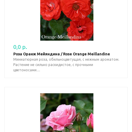
0,0 р.
Роза Оранж Мейяндина / Rose Orange Meillandine
Миниатюрная роза, обильноцветущая, с нежным ароматом.
Растение не сильно раскидистое, с прочными
цветоносами....