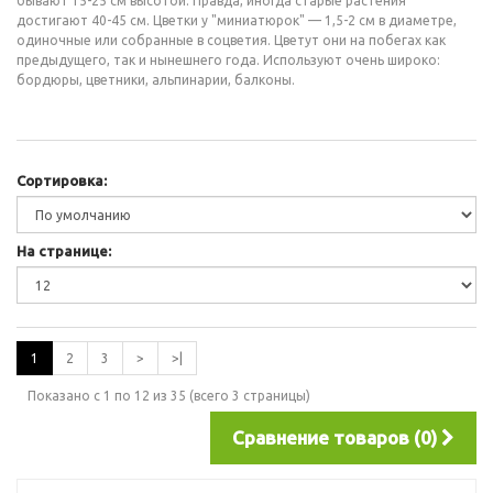
бывают 15-25 см высотой. Правда, иногда старые растения
достигают 40-45 см. Цветки у "миниатюрок" — 1,5-2 см в диаметре,
одиночные или собранные в соцветия. Цветут они на побегах как
предыдущего, так и нынешнего года. Используют очень широко:
бордюры, цветники, альпинарии, балконы.
Сортировка:
На странице:
1
2
3
>
>|
Показано с 1 по 12 из 35 (всего 3 страницы)
Сравнение товаров (0)