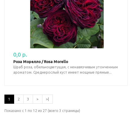
0,0 р.
Роза Морелло / Rosa Morello
Шраб роза, обильноцветущая, с ненавязчивым утонченным
ароматом. Среднерослый куст имеет мощные прямые...
1
2
3
>
>|
Показано с 1 по 12 из 27 (всего 3 страницы)