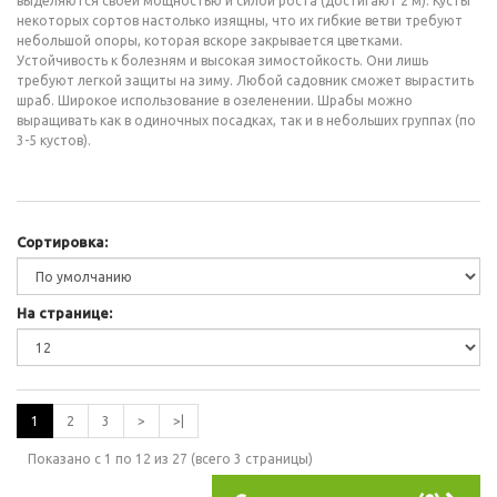
выделяются своей мощностью и силой роста (достигают 2 м). Кусты
некоторых сортов настолько изящны, что их гибкие ветви требуют
небольшой опоры, которая вскоре закрывается цветками.
Устойчивость к болезням и высокая зимостойкость. Они лишь
требуют легкой защиты на зиму. Любой садовник сможет вырастить
шраб. Широкое использование в озеленении. Шрабы можно
выращивать как в одиночных посадках, так и в небольших группах (по
3-5 кустов).
Сортировка:
На странице:
1
2
3
>
>|
Показано с 1 по 12 из 27 (всего 3 страницы)