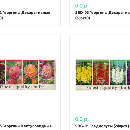
.
0,0 р.
2 Георгины Декаративные
SBD-03 Георгины Декарати
)I
(60pcs.)I
.
0,0 р.
5 Георгины Кактусовидные
SBG-01 Гладиолусы (240pcs.)