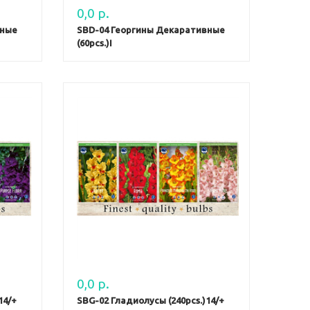
0,0 р.
вные
SBD-04 Георгины Декаративные
(60pcs.)I
0,0 р.
14/+
SBG-02 Гладиолусы (240pcs.)14/+