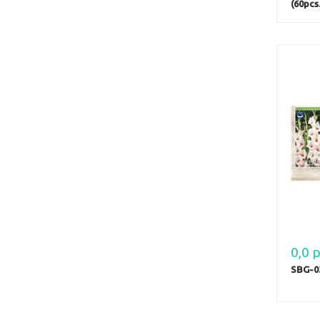
(60pcs.
0,0 р
SBG-0