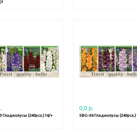
)I
.
0,0 р.
3 Гладиолусы (240pcs.)14/+
SBG-04 Гладиолусы (240pcs.)